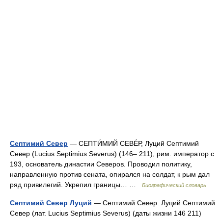
Септимий Север
— СЕПТИ́МИЙ СЕВÉР, Луций Септимий
Север (Lucius Septimius Severus) (146– 211), рим. император с
193, основатель династии Северов. Проводил политику,
направленную против сената, опирался на солдат, к рым дал
ряд привилегий. Укрепил границы… …
Биографический словарь
Септимий Север Луций
— Септимий Север. Луций Септимий
Север (лат. Lucius Septimius Severus) (даты жизни 146 211)