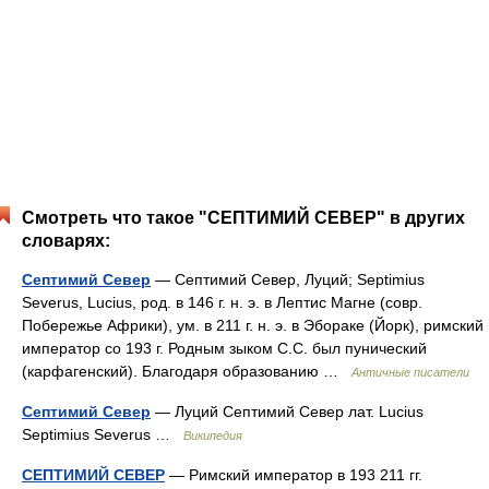
Смотреть что такое "СЕПТИМИЙ СЕВЕР" в других
словарях:
Септимий Север
— Септимий Север, Луций; Septimius
Severus, Lucius, род. в 146 г. н. э. в Лептис Магне (совр.
Побережье Африки), ум. в 211 г. н. э. в Эбораке (Йорк), римский
император со 193 г. Родным зыком С.С. был пунический
(карфагенский). Благодаря образованию …
Античные писатели
Септимий Север
— Луций Септимий Север лат. Lucius
Septimius Severus …
Википедия
СЕПТИМИЙ СЕВЕР
— Римский император в 193 211 гг.