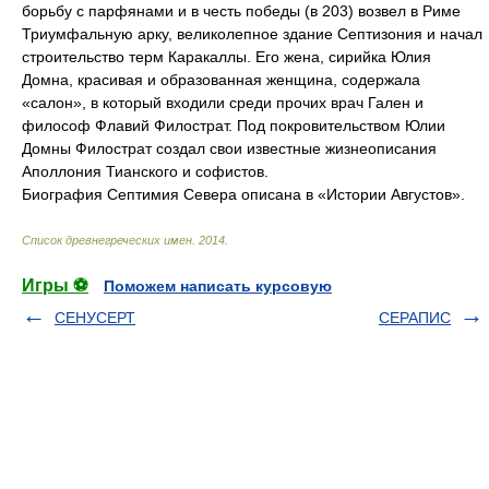
борьбу с парфянами и в честь победы (в 203) возвел в Риме
Триумфальную арку, великолепное здание Септизония и начал
строительство терм Каракаллы. Его жена, сирийка Юлия
Домна, красивая и образованная женщина, содержала
«салон», в который входили среди прочих врач Гален и
философ Флавий Филострат. Под покровительством Юлии
Домны Филострат создал свои известные жизнеописания
Аполлония Тианского и софистов.
Биография Септимия Севера описана в «Истории Августов».
Список древнегреческих имен
.
2014
.
Игры ⚽
Поможем написать курсовую
СЕНУСЕРТ
СЕРАПИС