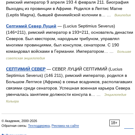
римский император 9 апреля 193 4 февраля 211. Биография
Выходец из провинции в Африке. Родился в Лептис Магне
(Leptis Magna), бывшей финикийской колонии в… …
Википедия
Септимий Север Луций
— (Lucius Septimius Severus)
(146≈211), римский император в 193≈211, основатель династии
Северов. Был квестором, народным трибуном, управлял
многими провинциями, был консулом, сенатором. С 190
командовал войсками в Германии. Императором… …
Большая
советская энциклопедия
СЕПТИМИЙ СЕВЕР
— СЕВЕР, ЛУЦИЙ СЕПТИМИЙ (Lucius
Septimius Severus) (146 211), римский император, родился в
Большом Лептисе (Африка) в семье всадников, располагавших
связями среди сенаторов. Успешная военная карьера Севера
увенчалась занятием должности консула в… …
Энциклопедия
Кольера
© Академик, 2000-2026
18+
Обратная связь:
Техподдержка
,
Реклама на сайте