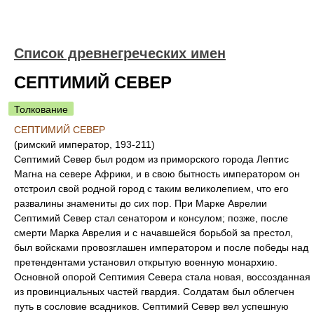
Список древнегреческих имен
СЕПТИМИЙ СЕВЕР
Толкование
СЕПТИМИЙ СЕВЕР
(римский император, 193-211)
Септимий Север был родом из приморского города Лептис
Магна на севере Африки, и в свою бытность императором он
отстроил свой родной город с таким великолепием, что его
развалины знамениты до сих пор. При Марке Аврелии
Септимий Север стал сенатором и консулом; позже, после
смерти Марка Аврелия и с начавшейся борьбой за престол,
был войсками провозглашен императором и после победы над
претендентами установил открытую военную монархию.
Основной опорой Септимия Севера стала новая, воссозданная
из провинциальных частей гвардия. Солдатам был облегчен
путь в сословие всадников. Септимий Север вел успешную