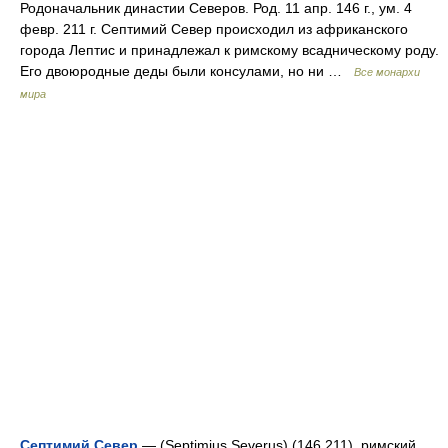
Родоначальник династии Северов. Род. 11 апр. 146 г., ум. 4
февр. 211 г. Септимий Север происходил из африканского
города Лептис и принадлежал к римскому всадническому роду.
Его двоюродные деды были консулами, но ни …
Все монархи
мира
Септимий Север
— (Septimius Severus) (146 211), римский